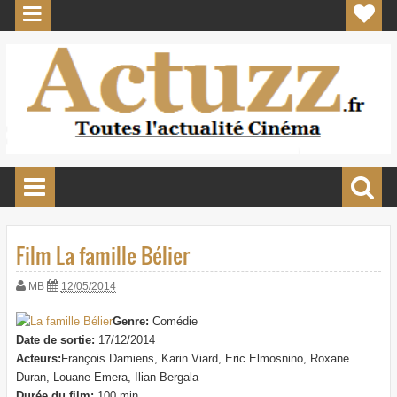
Film La famille Bélier
MB
12/05/2014
Genre:
Comédie
Date de sortie:
17/12/2014
Acteurs:
François Damiens, Karin Viard, Eric Elmosnino, Roxane
Duran, Louane Emera, Ilian Bergala
Durée du film:
100 min.