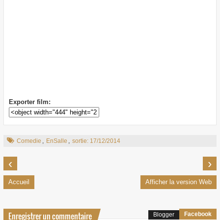
Exporter film:
Comedie
,
EnSalle
,
sortie: 17/12/2014
‹
›
Accueil
Afficher la version Web
Enregistrer un commentaire
Facebook
Blogger