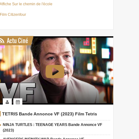
Affiche Sur le chemin de l'école
Film Citizenfour
Actu Ciné
TETRIS Bande Annonce VF (2023) Film Tetris
NINJA TURTLES : TEENAGE YEARS Bande Annonce VF
(2023)
VALERIAN - NOUVELLE
Resident Evil : 6
Le Gar
Bande Annonce
nouveaux films
Larson