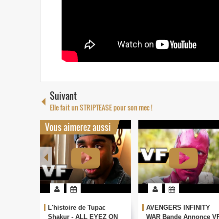
Suivant
Elle fait un STRIPTEASE pour son mec !
Vous aimerez aussi
L'histoire de Tupac
AVENGERS INFINITY
Shakur - ALL ЕYЕZ ON
WAR Bande Annonce V