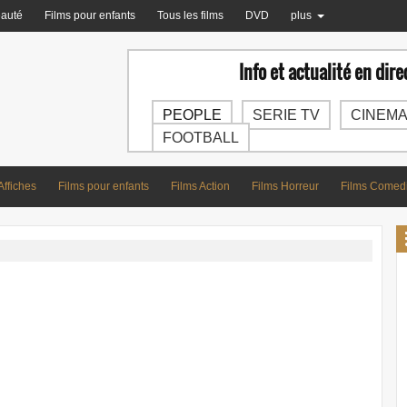
auté
Films pour enfants
Tous les films
DVD
plus
Info et actualité en direc
PEOPLE
SERIE TV
CINEM
FOOTBALL
Affiches
Films pour enfants
Films Action
Films Horreur
Films Comed