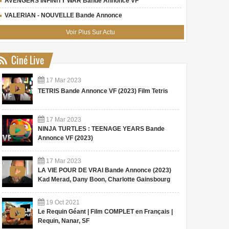
AVENGERS INFINITY WAR Bande Annonce VF
en Fran
VALERIAN - NOUVELLE Bande Annonce
Coméd
Pour son entrée au box-office
Adaptée pour la toute première
Synopsis 
américain, Valérian et la Cité
fois au cinéma en 2002, la
Voir Plus Sur Actu
est un tir
de mille planètes, le dernier
saga Resident Evil, menée par
spéciales
Luc Besso...
Paul W. S. A...
Ciné Live
Hong-Kon
17
Mar
2023
TETRIS Bande Annonce VF (2023) Film Tetris
17
Mar
2023
NINJA TURTLES : TEENAGE YEARS Bande
Annonce VF (2023)
17
Mar
2023
LA VIE POUR DE VRAI Bande Annonce (2023)
Kad Merad, Dany Boon, Charlotte Gainsbourg
19
Oct
2021
Le Requin Géant | Film COMPLET en Français |
Requin, Nanar, SF