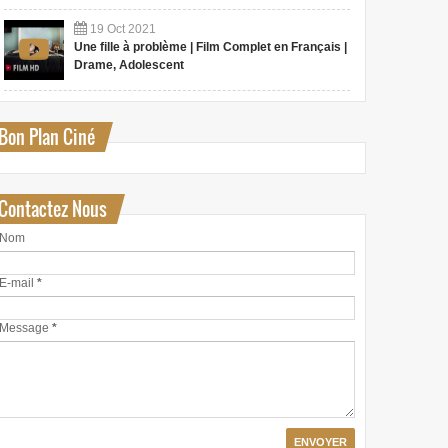
19
Oct
2021
Une fille à problème | Film Complet en Français |
Drame, Adolescent
Bon Plan Ciné
Contactez Nous
Nom
E-mail
*
Message
*