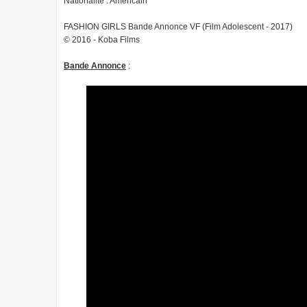
Nationalité : Américain
FASHION GIRLS Bande Annonce VF (Film Adolescent - 2017)
© 2016 - Koba Films
Bande Annonce
: