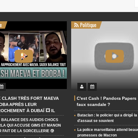
e
Politique
 CLASH TRÈS FORT MAEVA
C'est Cash ! Pandora Papers 
OBA APRÈS LEUR
faux scandale ?
OCHEMENT À DUBAÏ 💥 IL
Bataclan : le policier qui a dirigé l
DES RÉVÉLATIONS CHOC
 BALANCE DES AUDIOS CHOCS
d'assaut se souvient
LA QUI ACCUSE GIMS ET MANON
La police marseillaise attend bea
R FAIT DE LA SORCELLERIE 😰
promesses de Macron