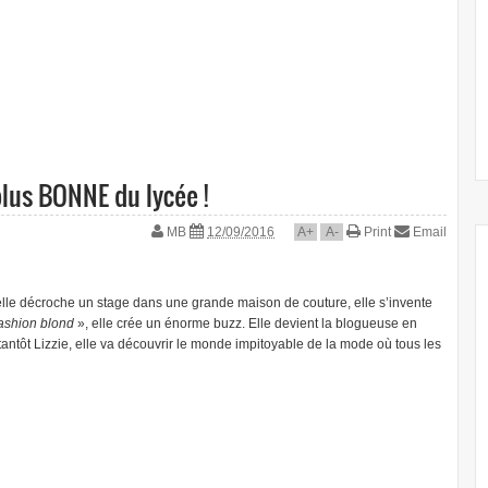
lus BONNE du lycée !
MB
12/09/2016
A
+
A
-
Print
Email
elle décroche un stage dans une grande maison de couture, elle s’invente
ashion blond
», elle crée un énorme buzz. Elle devient la blogueuse en
antôt Lizzie, elle va découvrir le monde impitoyable de la mode où tous les