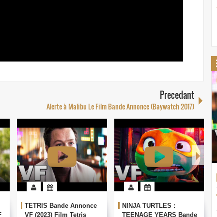
Precedant
Alerte à Malibu Le Film Bande Annonce (Baywatch 2017)
TETRIS Bande Annonce
NINJA TURTLES :
F
VF (2023) Film Tetris
TEENAGE YEARS Bande