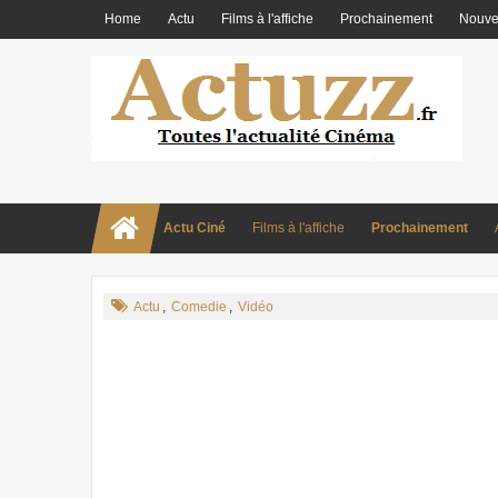
Home
Actu
Films à l'affiche
Prochainement
Nouve
Actu Ciné
Films à l'affiche
Prochainement
Actu
,
Comedie
,
Vidéo