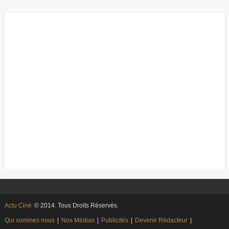
Actu Ciné
© 2014. Tous Droits Réservés.
Qui sommes nous
|
Nos Médias
|
Publicités
|
Devenir Rédacteur
|