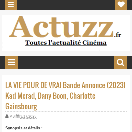
LA VIE POUR DE VRAI Bande Annonce (2023)
Kad Merad, Dany Boon, Charlotte
Gainsbourg
MB
3/17/2023
Synopsis et détails
: